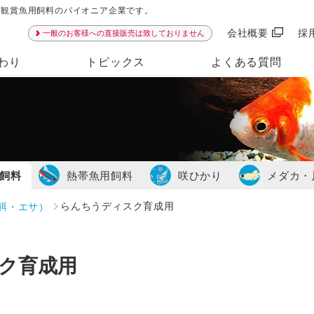
ンは観賞魚用飼料のパイオニア企業です。
会社概要
採
一般のお客様への直接販売は致しておりません
わり
トピックス
よくある質問
飼料
熱帯魚用飼料
咲ひかり
メダカ・
餌・エサ）
らんちうディスク育成用
ク育成用