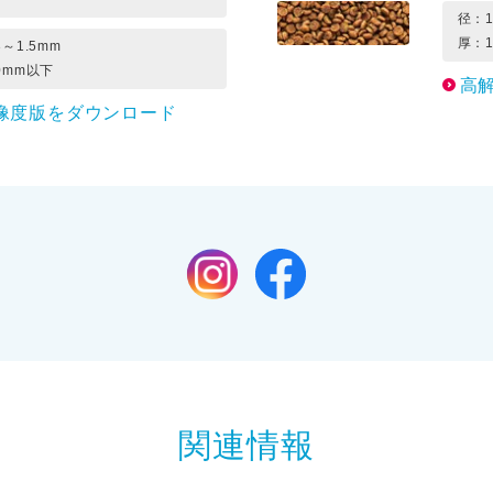
径：1
厚：1
3～1.5mm
0mm以下
高
像度版をダウンロード
関連情報