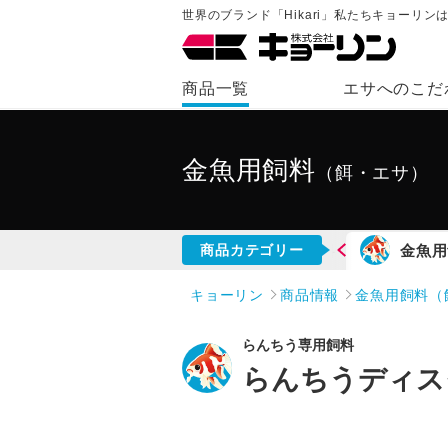
世界のブランド「Hikari」私たちキョーリ
商品一覧
エサへのこだ
金魚用飼料
（餌・エサ）
錦鯉用飼料
金魚用
商品カテゴリー
キョーリン
商品情報
金魚用飼料（
らんちう専用飼料
らんちうディス
NEW