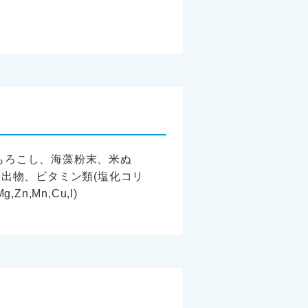
もろこし、海藻粉末、米ぬ
出物、ビタミン類(塩化コリ
,Zn,Mn,Cu,I)