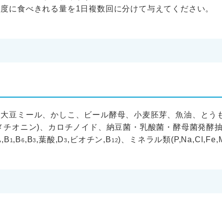
度に食べきれる量を1日複数回に分けて与えてください。
、大豆ミール、かしこ、ビール酵母、小麦胚芽、魚油、とう
メチオニン)、カロチノイド、納豆菌・乳酸菌・酵母菌発酵抽
A,B
,B
,B
,葉酸,D
,ビオチン,B
)、ミネラル類(P,Na,Cl,Fe,Mg
1
6
3
3
12