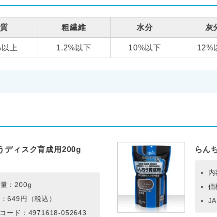
脂質
粗繊維
水分
灰
0%以上
1.2%以下
10%以下
12%
うディスク育成用200g
らんち
内
量：200g
価
：649円（税込）
J
Nコード：4971618-052643