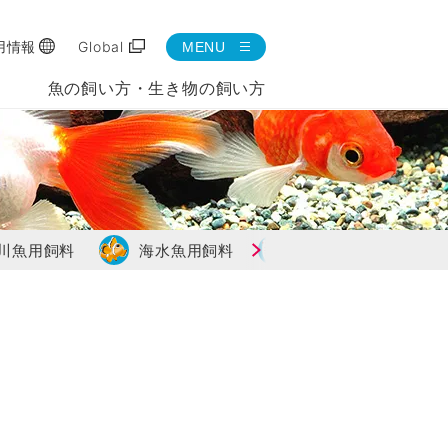
用情報
Global
MENU
魚の飼い方・生き物の飼い方
川魚用飼料
海水魚用飼料
冷凍・天然飼料
NEW