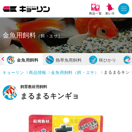
商品一覧
飼い方
金魚用飼料
（餌・エサ）
金魚用飼料
熱帯魚用飼料
咲ひかり
キョーリン
商品情報
金魚用飼料（餌・エサ）
まるまるキン
飼育教材用飼料
まるまるキンギョ