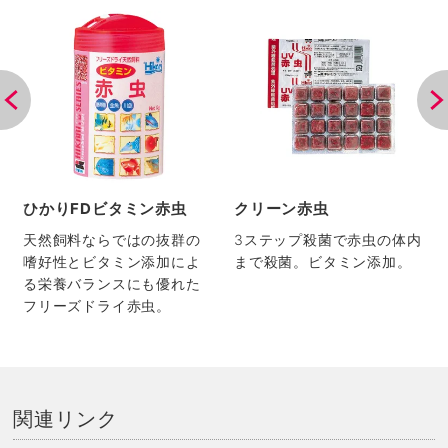
エ
ひかりFDビタミン赤虫
クリーン赤虫
天然飼料ならではの抜群の
3ステップ殺菌で赤虫の体内
嗜好性とビタミン添加によ
まで殺菌。ビタミン添加。
る栄養バランスにも優れた
フリーズドライ赤虫。
関連リンク