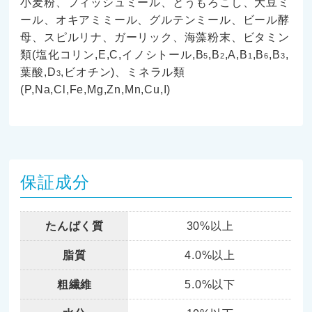
小麦粉、フィッシュミール、とうもろこし、大豆ミ
ール、オキアミミール、グルテンミール、ビール酵
母、スピルリナ、ガーリック、海藻粉末、ビタミン
類(塩化コリン,E,C,イノシトール,B
,B
,A,B
,B
,B
,
5
2
1
6
3
葉酸,D
,ビオチン)、ミネラル類
3
(P,Na,Cl,Fe,Mg,Zn,Mn,Cu,I)
保証成分
たんぱく質
30%以上
脂質
4.0%以上
粗繊維
5.0%以下