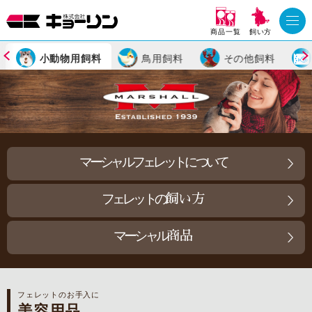
商品一覧
飼い方
小動物用飼料
鳥用飼料
その他飼料
マーシャルフェレットについて
フェレットの
飼い方
マーシャル
商品
フェレットのお手入に
美容用品