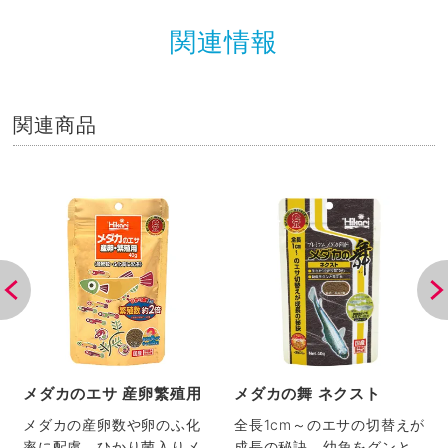
関連情報
関連商品
メダカのエサ 産卵繁殖用
メダカの舞 ネクスト
し
メダカの産卵数や卵のふ化
全長1cm～のエサの切替えが
率に配慮、ひかり菌入りメ
成長の秘訣。幼魚をグンと