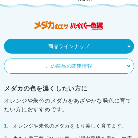
商品ラインナップ
この商品の関連情報
メダカの色を濃くしたい方に
オレンジや朱色のメダカをあざやかな発色に育て
たい方におすすめです。
オレンジや朱色のメダカをより美しく育てます。