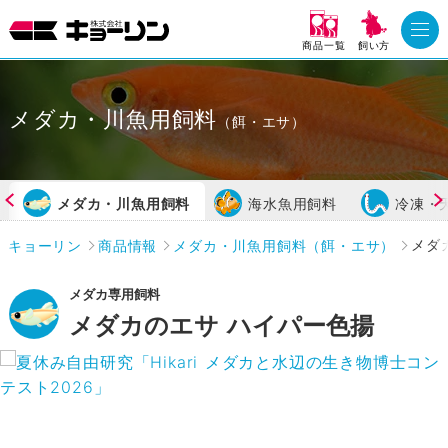
商品一覧
飼い方
メダカ・川魚用飼料
（餌・エサ）
メダカ・川魚用飼料
海水魚用飼料
冷凍・
キョーリン
商品情報
メダカ・川魚用飼料（餌・エサ）
メダ
メダカ専用飼料
メダカのエサ ハイパー色揚