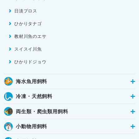
日淡プロス
ひかりタナゴ
教材川魚のエサ
スイスイ川魚
ひかりドジョウ
海水魚用飼料
冷凍・天然飼料
両生類・爬虫類用飼料
小動物用飼料