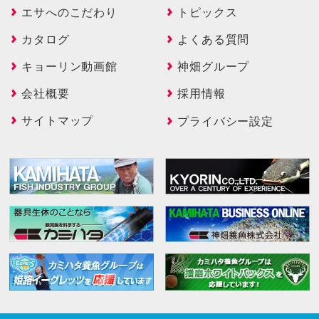
エサへのこだわり
トピックス
カタログ
よくある質問
キョーリン動画館
神畑グループ
会社概要
採用情報
サイトマップ
プライバシー設定