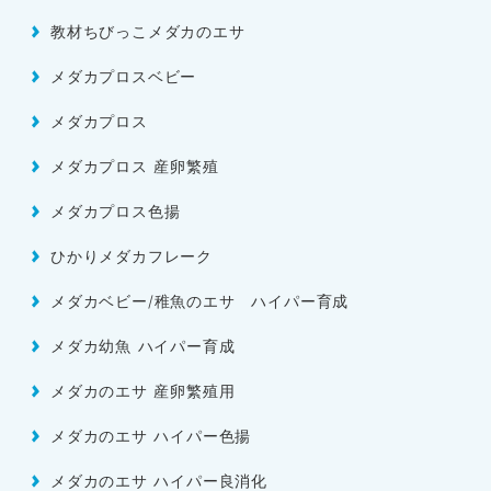
教材ちびっこメダカのエサ
メダカプロスベビー
メダカプロス
メダカプロス 産卵繁殖
メダカプロス色揚
ひかりメダカフレーク
メダカベビー/稚魚のエサ ハイパー育成
メダカ幼魚 ハイパー育成
メダカのエサ 産卵繁殖用
メダカのエサ ハイパー色揚
メダカのエサ ハイパー良消化