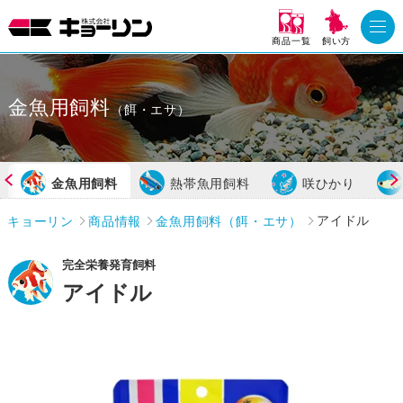
商品一覧
飼い方
金魚用飼料
（餌・エサ）
金魚用飼料
熱帯魚用飼料
咲ひかり
キョーリン
商品情報
金魚用飼料（餌・エサ）
アイドル
完全栄養発育飼料
アイドル