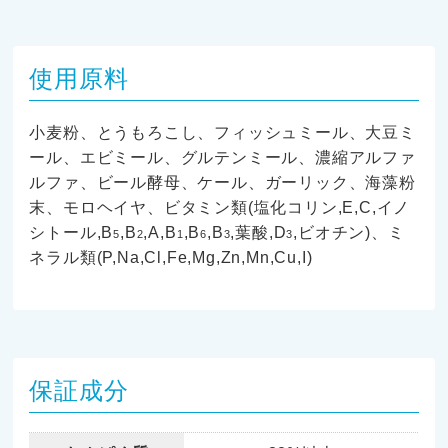
使用原料
小麦粉、とうもろこし、フィッシュミール、大豆ミ
ール、エビミール、グルテンミール、濃縮アルファ
ルファ、ビール酵母、ケール、ガーリック、海藻粉
末、モロヘイヤ、ビタミン類(塩化コリン,E,C,イノ
シトール,B
,B
,A,B
,B
,B
,葉酸,D
,ビオチン)、ミ
5
2
1
6
3
3
ネラル類(P,Na,Cl,Fe,Mg,Zn,Mn,Cu,I)
保証成分