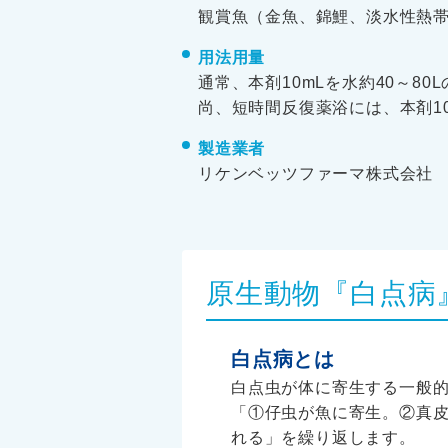
観賞魚（金魚、錦鯉、淡水性熱
用法用量
通常、本剤10mLを水約40～8
尚、短時間反復薬浴には、本剤10
製造業者
リケンベッツファーマ株式会社
原生動物『白点病
白点病とは
白点虫が体に寄生する一般
「①仔虫が魚に寄生。②真
れる」を繰り返します。