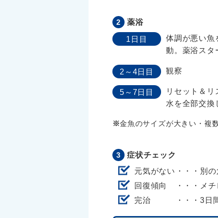
薬浴
体調が悪い魚
1日目
動。薬浴スタ
観察
2～4日目
リセット＆リ
5～7日目
水を全部交換
金魚のサイズが大きい・複
症状チェック
元気がない
別の
回復傾向
メチ
完治
3日