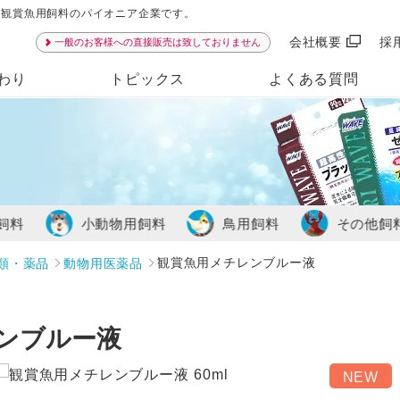
ンは観賞魚用飼料のパイオニア企業です。
会社概要
採
一般のお客様への直接販売は致しておりません
わり
トピックス
よくある質問
品
飼料
小動物用飼料
鳥用飼料
その他飼
類・薬品
動物用医薬品
観賞魚用メチレンブルー液
ンブルー液
NEW