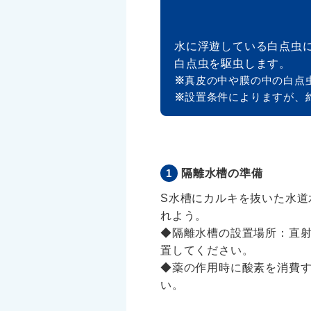
水に浮遊している白点虫
白点虫を駆虫します。
真皮の中や膜の中の白点
設置条件によりますが、
隔離水槽の準備
S水槽にカルキを抜いた水道
れよう。
◆隔離水槽の設置場所：直
置してください。
◆薬の作用時に酸素を消費
い。