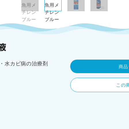
・水カビ病の治療剤
商品
この