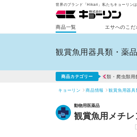
世界のブランド「Hikari」私たちキョーリ
商品一覧
エサへのこだ
観賞魚用器具類・薬
水魚用飼料
冷凍・天然飼料
両生類・爬虫類用
商品カテゴリー
キョーリン
商品情報
観賞魚用器具
動物用医薬品
観賞魚用メチレ
NEW