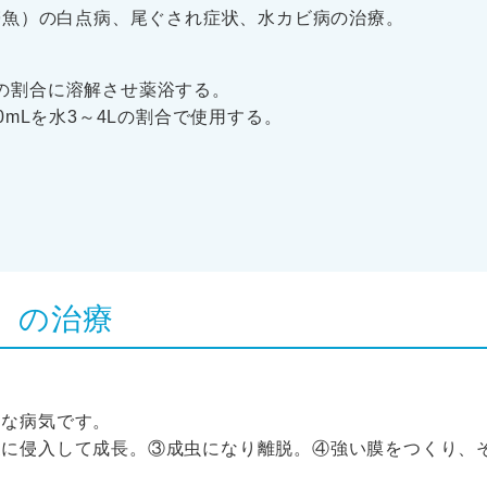
帯魚）の白点病、尾ぐされ症状、水カビ病の治療。
0Lの割合に溶解させ薬浴する。
mLを水3～4Lの割合で使用する。
』の治療
的な病気です。
皮に侵入して成長。③成虫になり離脱。④強い膜をつくり、