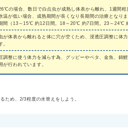
26℃の場合、数日で白点虫が成熟し体表から離れ、1週間
水温が低い場合、成熟期間が長くなり長期間の治療となり
期間（13～15℃ 約12日間。18～20℃ 約7日間。23～24℃
虫が体表から離れると体に穴が空くため、浸透圧調整に体
す。
圧調整に使う体力を減らす為、グッピーやベタ、金魚、錦
用が行われています。
るため、2/3程度の水替えをしよう。