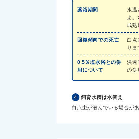
薬浴期間
水温
よ。
成熟
回復傾向での死亡
白点
りま
0.5％塩水浴との併
浸透
用について
の併
飼育水槽は水替え
白点虫が潜んでいる場合があ