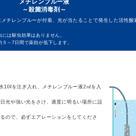
メチレンブルー液
～殺菌消毒剤～
にメチレンブルーが付着、光が当たることで発生した活性酸
虫には駆虫効果はありません。
約５～7日間で薬効が低下します。
水10ℓを注ぎ入れ、メチレンブルー液2㎖を入
射日光や強い光をさけ、適度に明るい場所に設
するので、必ずエアレーションをしてくださ