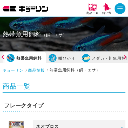
商品一覧
飼い方
熱帯魚用飼料
（餌・エサ）
熱帯魚用飼料
咲ひかり
メダカ・川魚用飼
キョーリン
商品情報
熱帯魚用飼料（餌・エサ）
商品一覧
フレークタイプ
ネオプロス