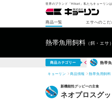
世界のブランド「Hikari」私たちキョーリ
商品一覧
エサへのこだ
熱帯魚用飼料
（餌・エサ
錦鯉用飼料
金魚用飼料
熱帯魚
商品カテゴリー
キョーリン
商品情報
熱帯魚用飼料
新機能性グッピーの主食
ネオプロスグッ