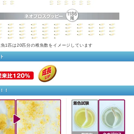
魚1匹は20匹分の稚魚数をイメージしています
ト
！！