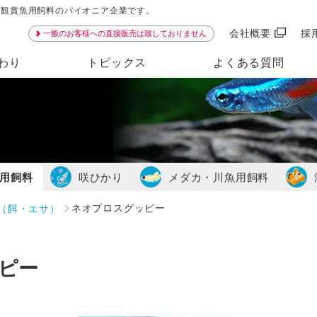
ンは観賞魚用飼料のパイオニア企業です。
会社概要
採
一般のお客様への直接販売は致しておりません
わり
トピックス
よくある質問
）
用飼料
咲ひかり
メダカ・川魚用飼料
（餌・エサ）
ネオプロスグッピー
ピー