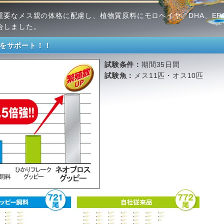
重要なメス親の体格に配慮し、植物質原料にモロヘイヤ、DHA、EP
合しました。
をサポート！！
試験条件：
期間35日間
試験魚：
メス11匹・オス10匹