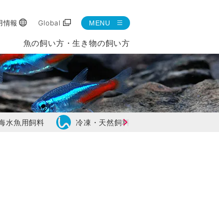
用情報
Global
MENU
魚の飼い方・生き物の飼い方
海水魚用飼料
冷凍・天然飼料
両生類・爬虫類