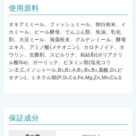
使用原料
オキアミミール、フィッシュミール、卵白粉末、イ
カミール、ビール酵母、でんぷん類、魚油、乳化
剤、大豆ミール、海藻粉末、グルテンミール、酵母
エキス、アミノ酸(メチオニン)、カロチノイド、タ
ウリン、生菌剤、スピルリナ、粘結剤(ポリアクリ
ル酸Na)、ガーリック、ビタミン類(塩化コリ
ン,E,C,イノシトール,B
,B
,A,B
,B
,B
,葉酸,D
,ビ
5
2
1
6
3
3
オチン)、ミネラル類(P,Si,Ca,Fe,Mg,Zn,Mn,Cu,I)
保証成分