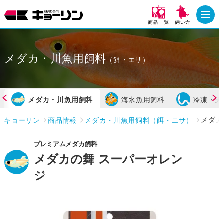
商品一覧
飼い方
メダカ・川魚用飼料
（餌・エサ）
メダカ・川魚用飼料
海水魚用飼料
冷凍・
キョーリン
商品情報
メダカ・川魚用飼料（餌・エサ）
メダ
プレミアムメダカ飼料
メダカの舞 スーパーオレン
ジ