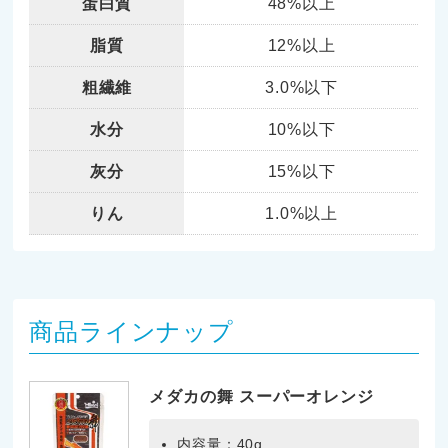
蛋白質
48%以上
脂質
12%以上
粗繊維
3.0%以下
水分
10%以下
灰分
15%以下
りん
1.0%以上
商品ラインナップ
メダカの舞 スーパーオレンジ
内容量：40g