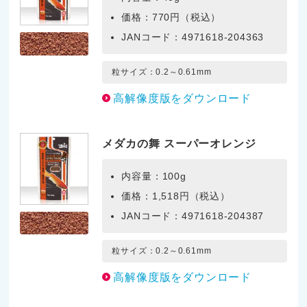
価格：770円（税込）
JANコード：4971618-204363
粒サイズ：0.2～0.61mm
高解像度版をダウンロード
メダカの舞 スーパーオレンジ
内容量：100g
価格：1,518円（税込）
JANコード：4971618-204387
粒サイズ：0.2～0.61mm
高解像度版をダウンロード