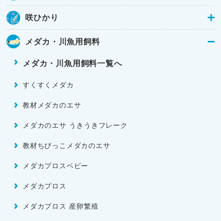
咲ひかり
メダカ・川魚用飼料
メダカ・川魚用飼料一覧へ
すくすくメダカ
教材メダカのエサ
メダカのエサ うきうきフレーク
教材ちびっこメダカのエサ
メダカプロスベビー
メダカプロス
メダカプロス 産卵繁殖