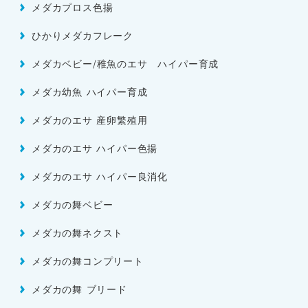
メダカプロス色揚
ひかりメダカフレーク
メダカベビー/稚魚のエサ ハイパー育成
メダカ幼魚 ハイパー育成
メダカのエサ 産卵繁殖用
メダカのエサ ハイパー色揚
メダカのエサ ハイパー良消化
メダカの舞ベビー
メダカの舞ネクスト
メダカの舞コンプリート
メダカの舞 ブリード