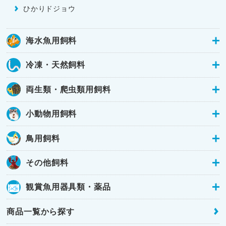
ひかりドジョウ
海水魚用飼料
冷凍・天然飼料
両生類・爬虫類用飼料
小動物用飼料
鳥用飼料
その他飼料
観賞魚用器具類・薬品
商品一覧から探す