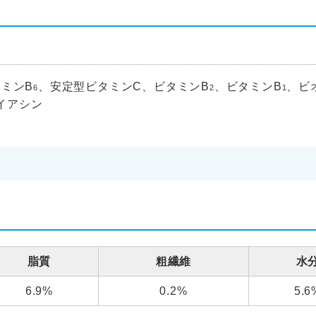
ミンB
、安定型ビタミンC、ビタミンB
、ビタミンB
、ビ
6
2
1
イアシン
脂質
粗繊維
水
6.9%
0.2%
5.6