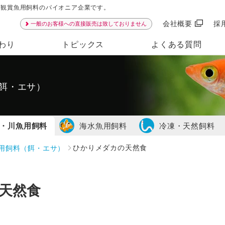
ンは観賞魚用飼料のパイオニア企業です。
会社概要
採
一般のお客様への直接販売は致しておりません
わり
トピックス
よくある質問
餌・エサ）
・川魚用飼料
海水魚用飼料
冷凍・天然飼料
用飼料（餌・エサ）
ひかりメダカの天然食
天然食