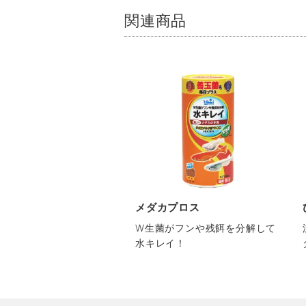
関連商品
メダカプロス
W生菌がフンや残餌を分解して
水キレイ！