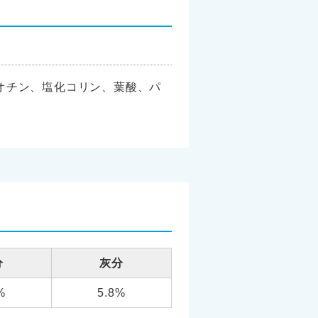
オチン、塩化コリン、葉酸、パ
分
灰分
%
5.8%