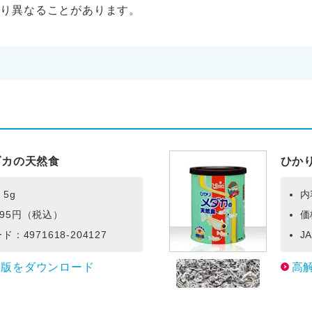
より異なることがあります。
ダカの天然食
ひか
5g
内
95円（税込）
価
ド：4971618-204127
J
度版をダウンロード
高