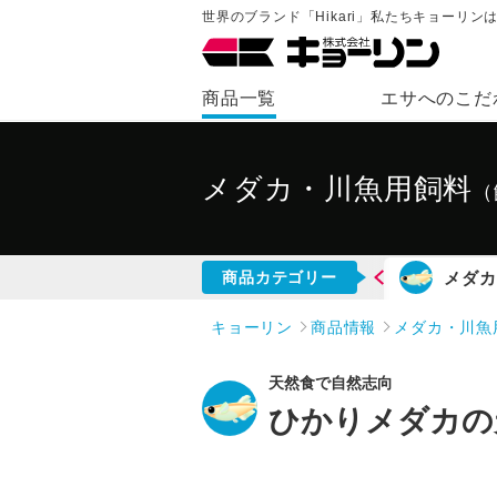
世界のブランド「Hikari」私たちキョーリ
商品一覧
エサへのこだ
メダカ・川魚用飼料
（
魚用飼料
熱帯魚用飼料
咲ひかり
メダカ
商品カテゴリー
キョーリン
商品情報
メダカ・川魚
天然食で自然志向
ひかりメダカの