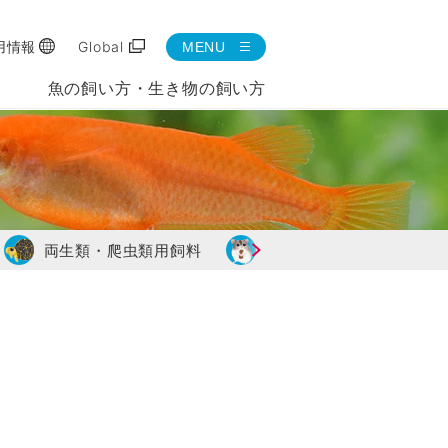
用情報
Global
MENU
魚の飼い方・生き物の飼い方
両生類・爬虫類用飼料
小動物用飼料
鳥