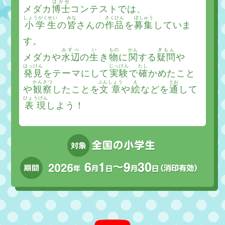
はかせ
メダカ
博士
コンテストでは、
しょうがくせい
みな
さくひん
ぼしゅう
小学生
の
皆
さんの
作品
を
募集
していま
す。
みずべ
い
もの
かん
ぎもん
メダカや
水辺
の
生
き
物
に
関
する
疑問
や
はっけん
じっけん
たし
発見
をテーマにして
実験
で
確
かめたこと
かんさつ
ぶんしょう
え
とお
や
観察
したことを
文章
や
絵
などを
通
して
ひょうげん
表現
しよう！