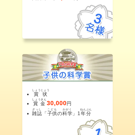
しょうじょう
賞状
しょうきん
30,000
賞金
円
ざっし
こども
かがく
ねんぶん
雑誌
「
子供
の
科学
」1
年分