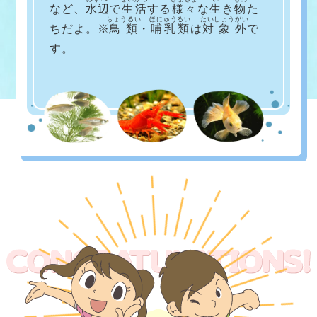
など、
水辺
で
生活
する
様々
な
生
き
物
た
ちょうるい
ほにゅうるい
たいしょうがい
ちだよ。※
鳥類
・
哺乳類
は
対象外
で
す。