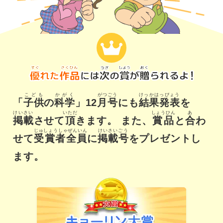
こども
かがく
がつごう
けっかはっぴょう
「
子供
の
科学
」12
月号
にも
結果発表
を
けいさい
いただ
しょうひん
あ
掲載
させて
頂
きます。
また、
賞品
と
合
わ
じゅしょうしゃぜんいん
けいさいごう
せて
受賞者全員
に
掲載号
をプレゼントし
ます。