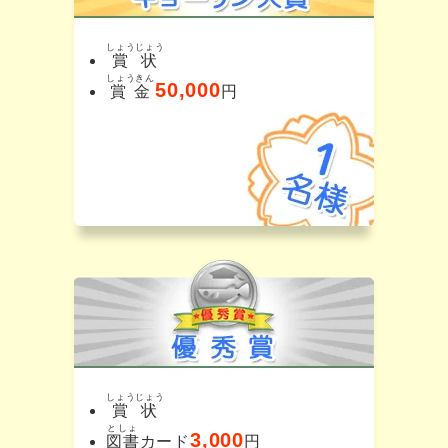
しょうじょう
賞状
しょうきん
50,000
賞金
円
しょうじょう
賞状
としょ
3,000
図書
カード
円