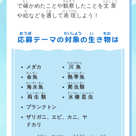
たし
かんさつ
ぶんしょう
で
確
かめたことや
観察
したことを
文章
え
とお
ひょうげん
や
絵
などを
通
して
表現
しよう！
かわざかな
メダカ
川魚
きんぎょ
ねったいぎょ
金魚
熱帯魚
かいすいぎょ
はちゅうるい
海水魚
爬虫類
りょうせいるい
すいせいこんちゅう
両生類
水棲昆虫
プランクトン
ザリガニ、エビ、カニ、ヤ
ドカリ
みずべ
せいかつ
さまざま
い
もの