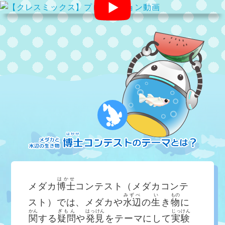
はかせ
メダカ
博士
コンテスト（メダカコンテ
みずべ
い
もの
スト）では、メダカや
水辺
の
生
き
物
に
かん
ぎもん
はっけん
じっけん
関
する
疑問
や
発見
をテーマにして
実験