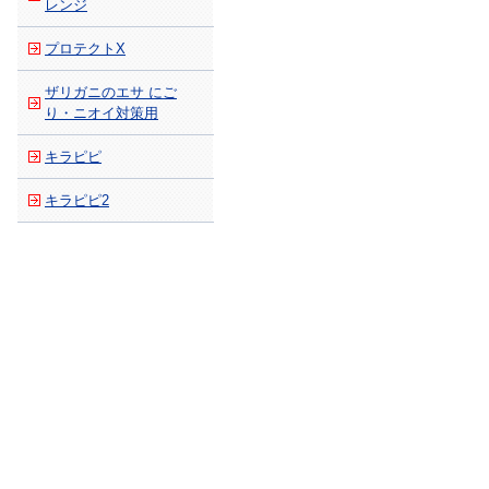
レンジ
プロテクトX
ザリガニのエサ にご
り・ニオイ対策用
キラピピ
キラピピ2