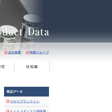
会社概要
神畑グループ
商品データ
ひかりプランクトン
らんちうディスク増体用