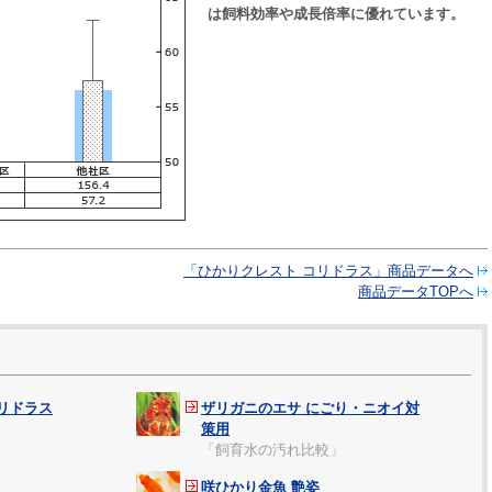
は飼料効率や成長倍率に優れています。
「ひかりクレスト コリドラス」商品データへ
商品データTOPへ
リドラス
ザリガニのエサ にごり・ニオイ対
策用
「飼育水の汚れ比較」
咲ひかり金魚 艶姿