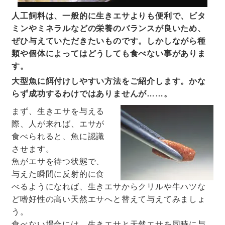
人工飼料は、一般的に生きエサよりも便利で、ビタ
ミンやミネラルなどの栄養のバランスが良いため、
ぜひ与えていただきたいものです。しかしながら種
類や個体によってはどうしても食べない事がありま
す。
大型魚に餌付けしやすい方法をご紹介します。かな
らず成功するわけではありませんが……。
まず、生きエサを与える
際、人が来れば、エサが
食べられると、魚に認識
させます。
魚がエサを待つ状態で、
与えた瞬間に反射的に食
べるようになれば、生きエサからクリルや牛ハツな
ど嗜好性の高い天然エサへと替えて与えてみましょ
う。
食べない場合には、生きエサと天然エサを同時に与