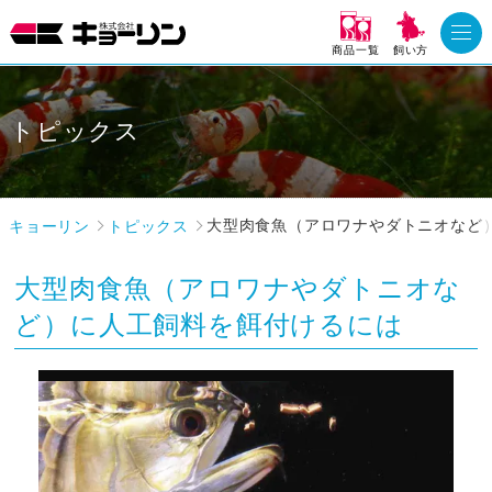
商品一覧
飼い方
トピックス
キョーリン
トピックス
大型肉食魚（アロワナやダトニオなど
大型肉食魚（アロワナやダトニオな
ど）に人工飼料を餌付けるには