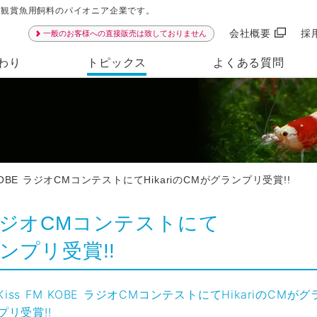
ンは観賞魚用飼料のパイオニア企業です。
会社概要
採
一般のお客様への直接販売は致しておりません
わり
トピックス
よくある質問
 KOBE ラジオCMコンテストにてHikariのCMがグランプリ受賞!!
BE ラジオCMコンテストにて
ランプリ受賞!!