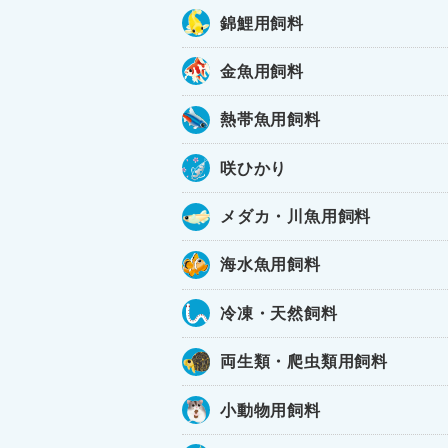
錦鯉用飼料
金魚用飼料
熱帯魚用飼料
咲ひかり
メダカ・川魚用飼料
海水魚用飼料
冷凍・天然飼料
両生類・爬虫類用飼料
小動物用飼料