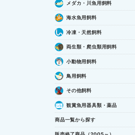
メダカ・川魚用飼料
海水魚用飼料
冷凍・天然飼料
両生類・爬虫類用飼料
小動物用飼料
鳥用飼料
その他飼料
観賞魚用器具類・薬品
商品一覧から探す
販売終了商品（2005～）