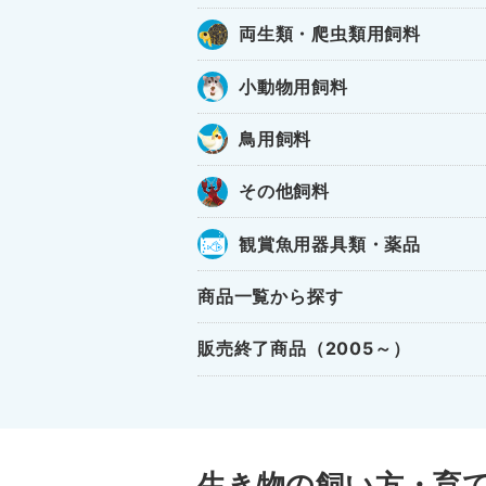
両生類・爬虫類用飼料
小動物用飼料
鳥用飼料
その他飼料
観賞魚用器具類・薬品
商品一覧から探す
販売終了商品（2005～）
生き物の飼い方・育