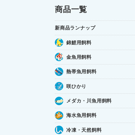
商品一覧
新商品ランナップ
錦鯉用飼料
金魚用飼料
熱帯魚用飼料
咲ひかり
メダカ・川魚用飼料
海水魚用飼料
冷凍・天然飼料