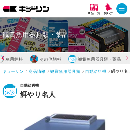
商品一覧
飼い方
観賞魚用器具類・薬品
鳥用飼料
その他飼料
観賞魚用器具類・薬品
キョーリン
商品情報
観賞魚用器具類
自動給餌機
餌やり名
自動給餌機
餌やり名人