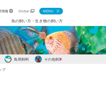
用情報
Global
MENU
魚の飼い方・生き物の飼い方
鳥用飼料
その他飼料
観賞魚用器具類
ンプ