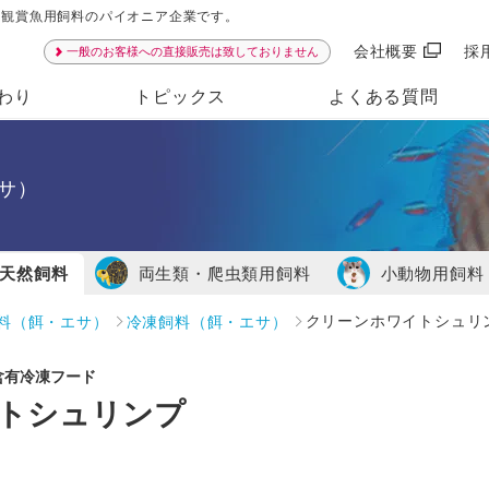
ンは観賞魚用飼料のパイオニア企業です。
会社概要
採
一般のお客様への直接販売は致しておりません
わり
トピックス
よくある質問
サ）
天然飼料
両生類・爬虫類用飼料
小動物用飼料
料（餌・エサ）
冷凍飼料（餌・エサ）
クリーンホワイトシュリ
含有冷凍フード
トシュリンプ