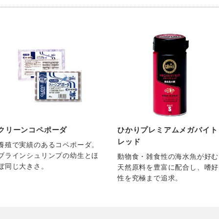
クリーンコペポーダ
ひかりプレミアムメガバイト
レッド
養殖で実績のあるコペポーダ。
ブラインシュリンプの幼生とほ
動物食・雑食性の海水魚が好む
ぼ同じ大きさ。
天然原料を豊富に配合し、嗜好
性を究極まで追求。