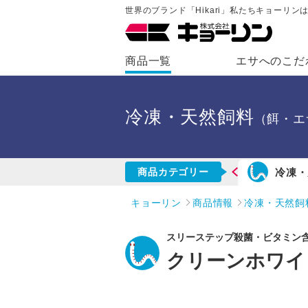
世界のブランド「Hikari」私たちキョーリ
商品一覧
エサへのこだ
冷凍・天然飼料
（餌・エ
メダカ・川魚用飼料
海水魚用飼料
冷凍・
商品カテゴリー
キョーリン
商品情報
冷凍・天然飼
スリーステップ殺菌・ビタミン
クリーンホワイ