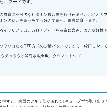
セルフードです。
の成育に不可欠なビタミン複合体を取り込ませたバイオカ
ミンの匂いを嫌う魚でも好んで食べ、健康に育ちます。
るイサザアミは、カロチノイドを豊富に含み、また嗜好性
つ取り出せるPTP方式の少量パックですから、給餌しやす
ョウチョウウオ等海水魚全般、タツノオトシゴ
で押すと、裏面のアルミ箔が破れて1キューブずつ取り出せ