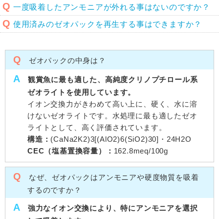
Q
一度吸着したアンモニアが外れる事はないのですか？
Q
使用済みのゼオパックを再生する事はできますか？
Q
ゼオパックの中身は？
A
観賞魚に最も適した、高純度クリノプチロール系
ゼオライトを使用しています。
イオン交換力がきわめて高い上に、硬く、水に溶
けないゼオライトです。水処理に最も適したゼオ
ライトとして、高く評価されています。
構造：
(CaNa2K2)3[(AlO2)6(SiO2)30]・24H2O
CEC（塩基置換容量）：
162.8meq/100g
Q
なぜ、ゼオパックはアンモニアや硬度物質を吸着
するのですか？
A
強力なイオン交換により、特にアンモニアを選択