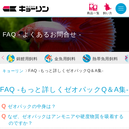
商品一覧
飼い方
FAQ - よくあるお問合せ -
錦鯉用飼料
金魚用飼料
熱帯魚用飼料
キョーリン
FAQ -もっと詳しくゼオパックQ＆A集-
FAQ -もっと詳しくゼオパックQ＆A集-
Q
ゼオパックの中身は？
Q
なぜ、ゼオパックはアンモニアや硬度物質を吸着する
のですか？