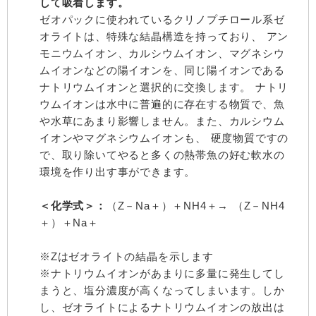
して吸着します。
ゼオパックに使われているクリノプチロール系ゼ
オライトは、特殊な結晶構造を持っており、 アン
モニウムイオン、カルシウムイオン、マグネシウ
ムイオンなどの陽イオンを、同じ陽イオンである
ナトリウムイオンと選択的に交換します。 ナトリ
ウムイオンは水中に普遍的に存在する物質で、魚
や水草にあまり影響しません。また、カルシウム
イオンやマグネシウムイオンも、 硬度物質ですの
で、取り除いてやると多くの熱帯魚の好む軟水の
環境を作り出す事ができます。
＜化学式＞：
（Z－Na＋）＋NH4＋→ （Z－NH4
＋）＋Na＋
※Zはゼオライトの結晶を示します
※ナトリウムイオンがあまりに多量に発生してし
まうと、塩分濃度が高くなってしまいます。しか
し、ゼオライトによるナトリウムイオンの放出は