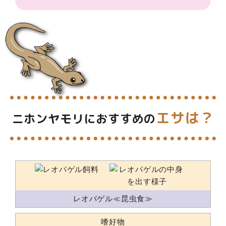
エサは？
ニホンヤモリにおすすめの
レオパゲル≪昆虫食≫
嗜好物