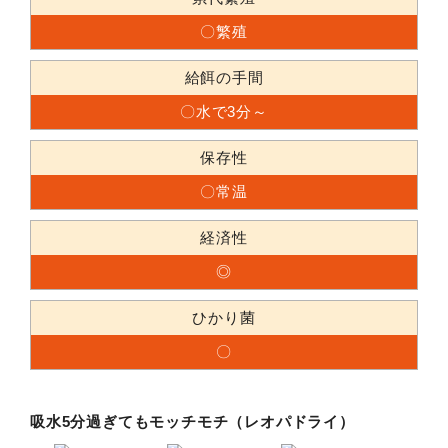
〇繁殖
給餌の手間
〇水で3分～
保存性
〇常温
経済性
◎
ひかり菌
〇
吸水5分過ぎてもモッチモチ（レオパドライ）