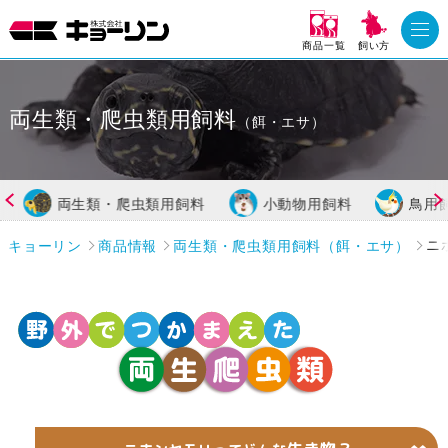
商品一覧
飼い方
両生類・爬虫類用飼料
（餌・エサ）
両生類・爬虫類用飼料
小動物用飼料
鳥用
キョーリン
商品情報
両生類・爬虫類用飼料（餌・エサ）
ニ