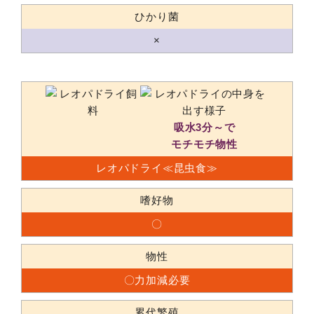
ひかり菌
×
吸水3分～で
モチモチ物性
レオパドライ≪昆虫食≫
嗜好物
〇
物性
〇力加減必要
累代繁殖