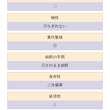
〇
物性
◎ちぎれない
累代繁殖
◎
給餌の手間
◎そのまま給餌
保存性
△冷蔵庫
経済性
△