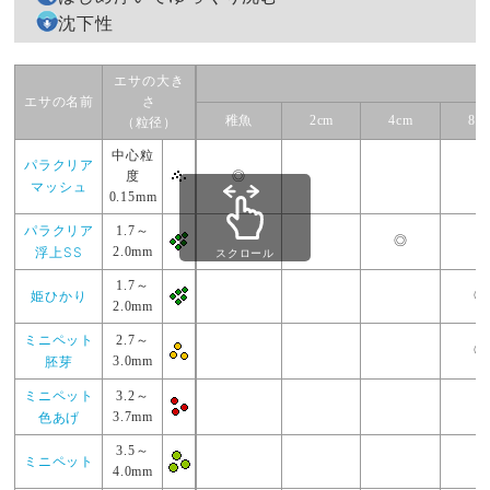
沈下性
エサの大き
エサの名前
さ
稚魚
2cm
4cm
8c
（粒径）
中心粒
パラクリア
度
◎
マッシュ
0.15mm
パラクリア
1.7～
◎
○
浮上SS
2.0mm
スクロール
1.7～
姫ひかり
◎
2.0mm
ミニペット
2.7～
◎
胚芽
3.0mm
ミニペット
3.2～
○
色あげ
3.7mm
3.5～
ミニペット
4.0mm