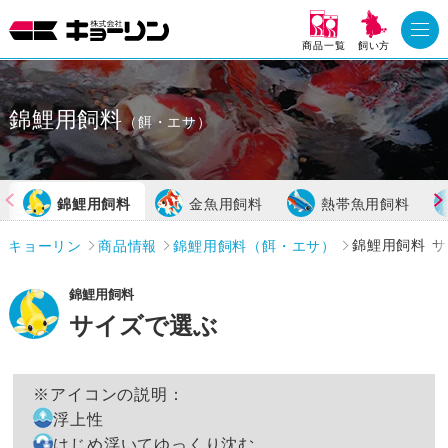
商品一覧
飼い方
錦鯉用飼料
（餌・エサ）
錦鯉用飼料
金魚用飼料
熱帯魚用飼料
キョーリン
商品情報
錦鯉用飼料（餌・エサ）
錦鯉用飼料 
錦鯉用飼料
サイズで選ぶ
※アイコンの説明：
浮上性
はじめ浮いてゆっくり沈む