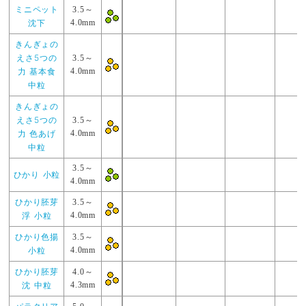
ミニペット
3.5～
沈下
4.0mm
きんぎょの
えさ5つの
3.5～
力 基本食
4.0mm
中粒
きんぎょの
えさ5つの
3.5～
力 色あげ
4.0mm
中粒
3.5～
ひかり 小粒
4.0mm
ひかり胚芽
3.5～
浮 小粒
4.0mm
ひかり色揚
3.5～
小粒
4.0mm
ひかり胚芽
4.0～
沈 中粒
4.3mm