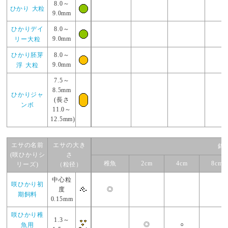
8.0～
ひかり 大粒
9.0mm
ひかりデイ
8.0～
リー大粒
9.0mm
ひかり胚芽
8.0～
浮 大粒
9.0mm
7.5～
8.5mm
ひかりジャ
(長さ
ンボ
11.0～
12.5mm)
エサの名前
エサの大き
錦
(咲ひかりシ
さ
稚魚
2cm
4cm
8cm
リーズ)
（粒径）
中心粒
咲ひかり初
度
◎
期飼料
0.15mm
咲ひかり稚
1.3～
魚用
◎
○