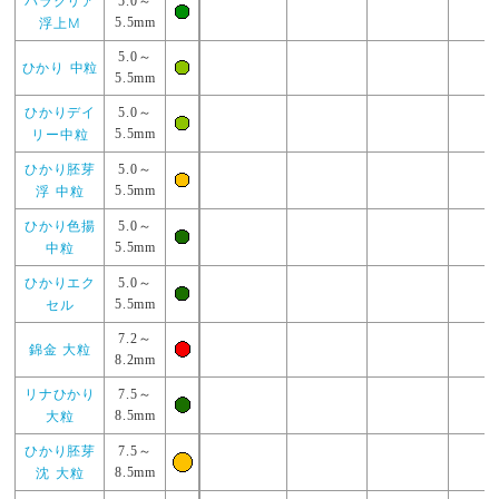
パラクリア
5.0～
浮上M
5.5mm
5.0～
ひかり 中粒
5.5mm
ひかりデイ
5.0～
リー中粒
5.5mm
ひかり胚芽
5.0～
浮 中粒
5.5mm
ひかり色揚
5.0～
中粒
5.5mm
ひかりエク
5.0～
セル
5.5mm
7.2～
錦金 大粒
8.2mm
リナひかり
7.5～
大粒
8.5mm
ひかり胚芽
7.5～
沈 大粒
8.5mm