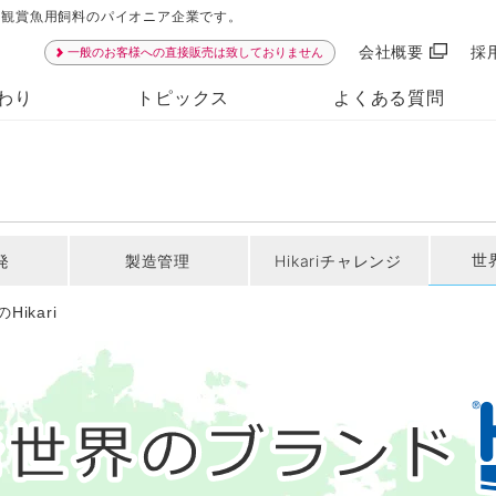
ンは観賞魚用飼料のパイオニア企業です。
会社概要
採
一般のお客様への直接販売は致しておりません
わり
トピックス
よくある質問
世界
発
製造管理
Hikariチャレンジ
Hikari